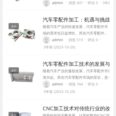
速发展，航空零部件加工技术也在不断发展和
·
·
·
admin
浏览 607
评论 0
3年前 (2
足航空器对于更高质量零部件的需求。本文将
件加工的重要性以及其技术发展趋势来进行探
汽车零配件加工：机遇与挑战
随着汽车产业的快速发展，汽车零配件市
温州
场的需求也日益增长。而在汽车零配件生
产过程中，汽车零配件加工技术起着至关
·
·
·
admin
浏览 519
评论 0
重要的作用。本文将探讨汽车零配件加工
3年前 (2023-10-20)
面临的机遇和挑战。
汽车零配件加工技术的发展与应
随着汽车产业的蓬勃发展，汽车零配件市场也
温州
渐兴起。而在汽车零配件市场的背后，是一项
要且不可忽视的技术——汽车零配件加工技术
·
·
·
admin
浏览 744
评论 0
本文将从汽车零配件加工技术的发展历程、应
3年前 (2023-10-20)
领域以及未来发展趋势等方面进行探讨。
CNC加工技术对传统行业的改革
随着科技的不断发展，计算机数控(CNC)加工
温州