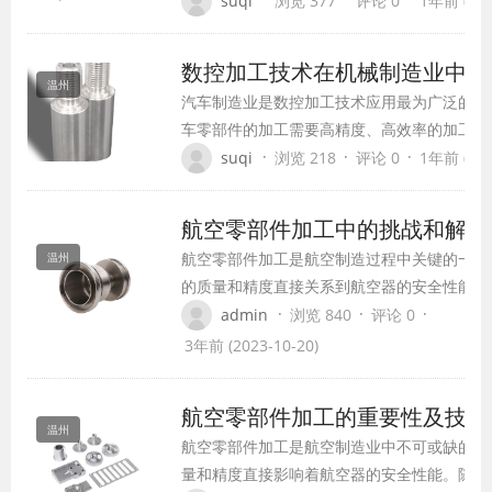
suqi
浏览 377
评论 0
1年前 (202
数控加工技术在机械制造业中的
温州
汽车制造业是数控加工技术应用最为广泛的领
车零部件的加工需要高精度、高效率的加工技
工技术可以满足这些需求。例如，汽车发动机
·
·
·
suqi
浏览 218
评论 0
1年前 (202
轮轴等零部件的加工，都需要使用数控加工技
航空零部件加工中的挑战和解决
航空零部件加工是航空制造过程中关键的一环
温州
的质量和精度直接关系到航空器的安全性能。
而，航空零部件加工也面临着一系列的挑战，
·
·
·
admin
浏览 840
评论 0
料选择、加工工艺设计、零部件的尺寸精度等
3年前 (2023-10-20)
题。本文将重点讨论航空零部件加工中的挑战
提出相应的解决方案。
航空零部件加工的重要性及技术
温州
航空零部件加工是航空制造业中不可或缺的一
量和精度直接影响着航空器的安全性能。随着