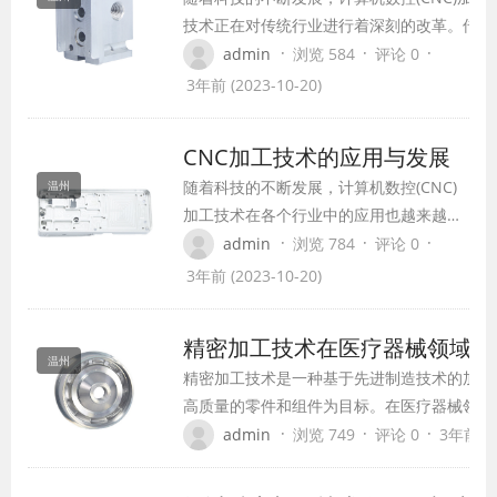
技术正在对传统行业进行着深刻的改革。传统
的生产过程中，往往需要大量的人工操作和多
·
·
·
admin
浏览 584
评论 0
道手工工序，生产效率低下且易出现误差。而
3年前 (2023-10-20)
CNC加工技术的应用，可以实现自动化生产，
提高生产效率和产品质量，推动传统行业向智
CNC加工技术的应用与发展
能化、高效率的方向发展。
随着科技的不断发展，计算机数控(CNC)
温州
加工技术在各个行业中的应用也越来越广
泛。CNC加工技术是利用计算机控制来完
·
·
·
admin
浏览 784
评论 0
成制造过程，将数字化的设计图纸转化为
3年前 (2023-10-20)
具体的加工工序，从而实现高效、精确的
生产。在工业制造领域，CNC加工技术带
精密加工技术在医疗器械领域的
来了革命性的变革，极大地提高了生产效
温州
精密加工技术是一种基于先进制造技术的加工
率和产品质量。
高质量的零件和组件为目标。在医疗器械领域
得到了广泛推广，它对提高医疗器械的性能和
·
·
·
admin
浏览 749
评论 0
3年前 (2