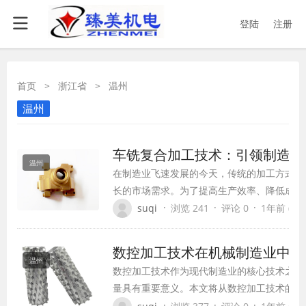
登陆
注册
首页
>
浙江省
>
温州
温州
车铣复合加工技术：引领制造业
温州
在制造业飞速发展的今天，传统的加工方式已
长的市场需求。为了提高生产效率、降低成本
术应运而生。车铣复合加工技术将车削和铣削
·
·
·
suqi
浏览 241
评论 0
1年前 (202
在一起，实现了在一次装夹下完成多种加工工
数控加工技术在机械制造业中的
温州
数控加工技术作为现代制造业的核心技术之一
量具有重要意义。本文将从数控加工技术的应
讨。
·
·
·