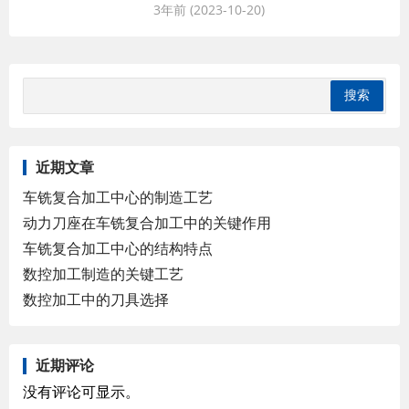
加工是指利用先进的加工设备和工艺技
3年前 (2023-10-20)
术，对军事装备进行加工、修理和维护的
过程。它既是军队现代化建设的必要手
段，也是提高军工装备性能和可靠性的重
要途径。
近期文章
车铣复合加工中心的制造工艺
动力刀座在车铣复合加工中的关键作用
车铣复合加工中心的结构特点
数控加工制造的关键工艺
数控加工中的刀具选择
近期评论
没有评论可显示。