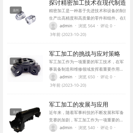
探讨精密加工技术在现代制造业
精密加工是一种基于先进技术和设备的制造方
温州
生产出高精度和高质量的零件和组件。在现代
中，精密加工技术得到广泛应用，对提高产品
·
·
·
admin
浏览 564
评论 0
量起着关键作用。
3年前 (2023-10-20)
军工加工的挑战与应对策略
军工加工作为一项重要的军工技术，在军
温州
事装备制造和维修领域发挥着重要作用。
然而，随着科技的不断进步和军事技术的
·
·
·
admin
浏览 650
评论 0
更新换代，军工加工也面临着一些挑战，
3年前 (2023-10-20)
需要寻找有效的应对策略。
军工加工的发展与应用
近年来，随着军事科技的不断发展和军备
温州
竞赛的加剧，军工加工作为一项重要的军
工技术，得到了广泛的关注和应用。军工
·
·
·
admin
浏览 540
评论 0