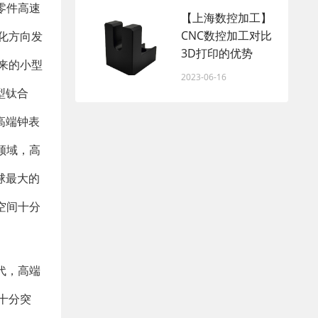
零件高速
【上海数控加工】
CNC数控加工对比
化方向发
3D打印的优势
来的小型
2023-06-16
型钛合
高端钟表
领域，高
球最大的
空间十分
代，高端
十分突