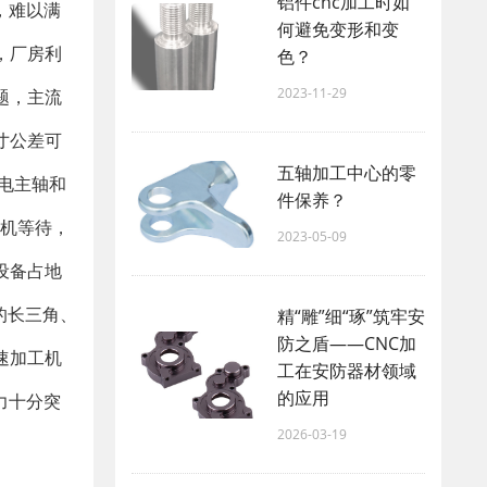
铝件cnc加工时如
，难以满
何避免变形和变
，厂房利
色？
2023-11-29
题，主流
寸公差可
五轴加工中心的零
速电主轴和
件保养？
停机等待，
2023-05-09
设备占地
的长三角、
精“雕”细“琢”筑牢安
防之盾——CNC加
速加工机
工在安防器材领域
的应用
力十分突
2026-03-19