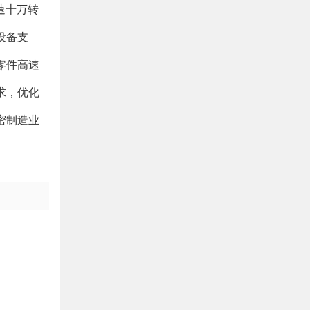
速十万转
设备支
零件高速
求，优化
密制造业