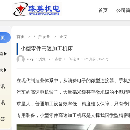
首页
公司
首页
>
生产设备
>
正文
首页
小型零件高速加工机床
类
·
·
·
·
suqi
浏览 37
点赞 0
评论 0
2个月前 (06-12)
录
在现代制造业体系中，从消费电子的微型连接器、手机
资讯
汽车的高速电机转子，大量毫米级甚至微米级的小型精
快讯
求量大，普通加工设备效率低、精度难以保障，只有专
专用装备，小型零件高速加工机床是支撑我国微型精密
问答